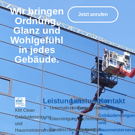
Wir bringen
Jetzt anrufen
Ordnung,
Glanz und
Wohlgefühl
in jedes
Gebäude.
Leistungen
Leistungen
Kontakt
Unterhaltsreinigung
Fassadenreinigung
KM Clean
KM Clean
Gebäudereinigun
Gebäudereinigung
Glasreinigung
Dachreinigung
und
und
Bauabschlussreinigung
Photovoltaik-
Hausmeisterserv
Hausmeisterservice