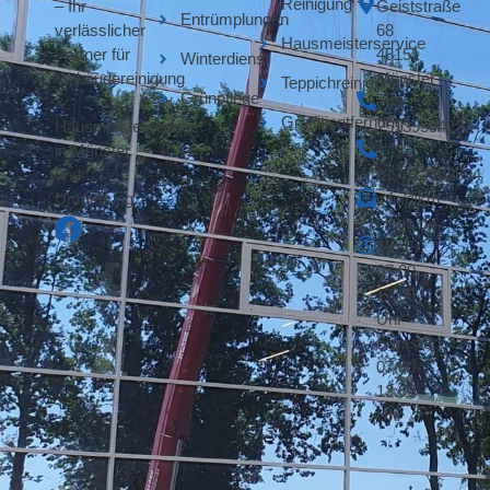
Reinigung
– Ihr
Geiststraße
Entrümplungen
verlässlicher
68
Hausmeisterservice
Partner für
48151
Winterdienst
Gebäudereinigung
Münster
Teppichreinigung
Grünpflege
&
+49
Graffitientfernung
Hausmeisterservice
25139594232
in Münster
+49
und
017622302884
Umgebung.
info@km-
clean.de
Mo-Fr:
07:00-
17:00
Uhr
Samstag:
07:00-
13:00
Uhr