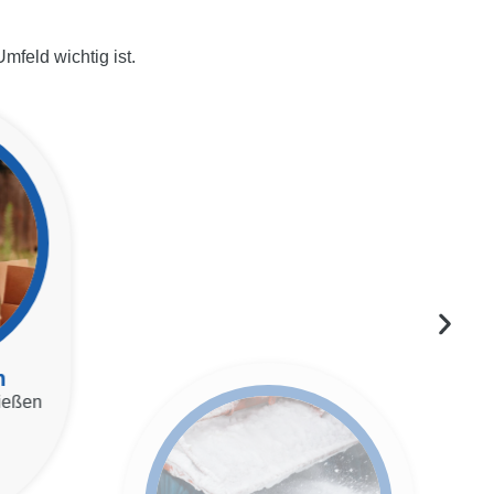
mfeld wichtig ist.
n
Winterdienst
nießen
Sicher durch den Winter mit
unserem zuverlässigen
Winterdienst.