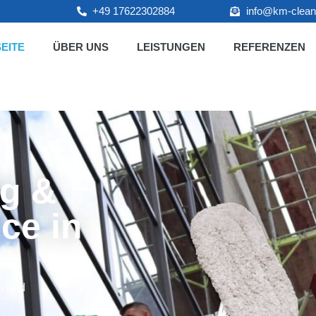
+49 17622302884
info@km-clean
EITE
ÜBER UNS
LEISTUNGEN
REFERENZEN
g &
ce in
n und