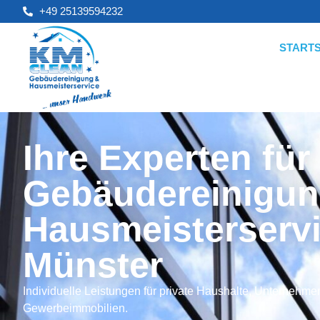
+49 25139594232
STARTS
Ihre Experten für
Gebäudereinigun
Hausmeisterservi
Münster
Individuelle Leistungen für private Haushalte, Unternehme
Gewerbeimmobilien.