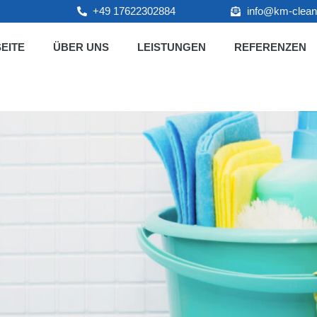
+49 17622302884
info@km-clean
EITE
ÜBER UNS
LEISTUNGEN
REFERENZEN